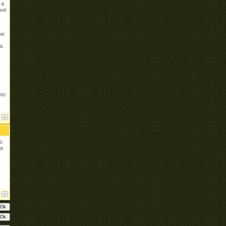
 а
ные
же
а.
люс
о
да