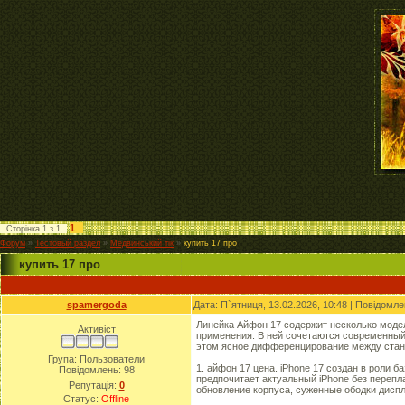
1
Сторінка
1
з
1
Форум
»
Тестовый раздел
»
Медвинський тік
»
купить 17 про
купить 17 про
spamergoda
Дата: П`ятниця, 13.02.2026, 10:48 | Повідомл
Линейка Айфон 17 содержит несколько модел
Активіст
применения. В ней сочетаются современный 
этом ясное дифференцирование между стан
Група: Пользователи
1. айфон 17 цена. iPhone 17 создан в роли 
Повідомлень:
98
предпочитает актуальный iPhone без переп
Репутація:
0
обновление корпуса, суженные ободки дисп
Статус:
Offline