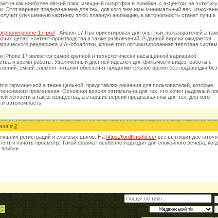
пускается как наиболее лёгкий плюс изящный смартфон в линейке, с акцентом на эстетику
и. Этот вариант предназначена для тех, для кого значимы минимальный вес, изыскан
получит улучшенную картинку плюс плавную анимацию, а автономность станет лучше
.
g/iphone/iphone-17-pro/
. Айфон 17 Про ориентирован для опытных пользователей а так
очих целях, контент-производства а также развлечений. В данной версии ожидается
фического рендеринга и AI-обработки, кроме того оптимизированная тепловая систем
рии iPhone 17 является самой крупной и технологически насыщенной вариацией
ства и время работы. Увеличенный дисплей идеален для фильмов и видео, работы с
ожений, ёмкий элемент питания обеспечит продолжительное время без подзарядки без
тся гармоничной а также цельной, представляя решения для пользователей, которые
нтенсивного применения. Основная версия оптимальна для тех, кто хочет надёжный п
лей лёгкости а также изящества, а старшие версии предназначены для тех, для кого
 и автономность.
ення #
2
 лишних регистраций и сложных шагов. На
https://lordfilmshd.cc/
всё выглядит достаточн
тент и начать просмотр. Такой формат особенно подходит для спокойного вечера, ког
 поиски.