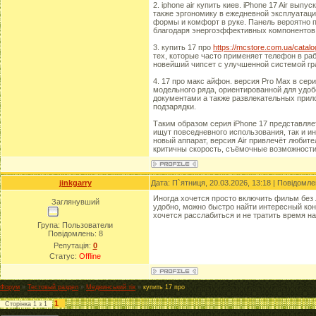
2. iphone air купить киев. iPhone 17 Air вы
также эргономику в ежедневной эксплуатаци
формы и комфорт в руке. Панель вероятно 
благодаря энергоэффективных компонентов
3. купить 17 про
https://mcstore.com.ua/catalo
тех, которые часто применяет телефон в раб
новейший чипсет с улучшенной системой гра
4. 17 про макс айфон. версия Pro Max в се
модельного ряда, ориентированной для удоб
документами а также развлекательных прил
подзарядки.
Таким образом серия iPhone 17 представляе
ищут повседневного использования, так и и
новый аппарат, версия Air привлечёт любите
критичны скорость, съёмочные возможности
jinkgarry
Дата: П`ятниця, 20.03.2026, 13:18 | Повідомл
Иногда хочется просто включить фильм без
Заглянувший
удобно, можно быстро найти интересный кон
хочется расслабиться и не тратить время на
Група: Пользователи
Повідомлень:
8
Репутація:
0
Статус:
Offline
Форум
»
Тестовый раздел
»
Медвинський тік
»
купить 17 про
1
Сторінка
1
з
1