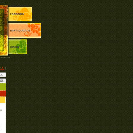
головна
мій профіль
вихід
SS
]
ри
й
.