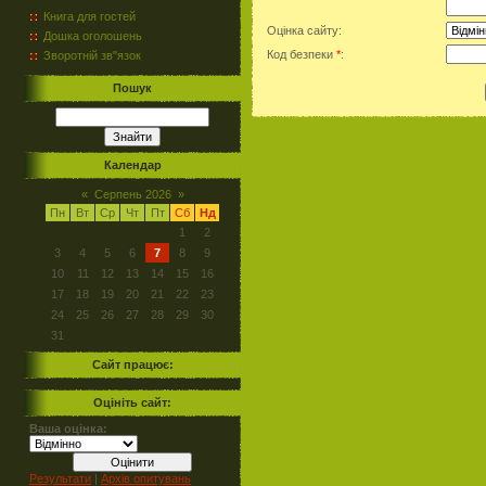
Книга для гостей
Оцінка сайту:
Дошка оголошень
Код безпеки
*
:
Зворотній зв"язок
Пошук
Календар
«
Серпень 2026
»
Пн
Вт
Ср
Чт
Пт
Сб
Нд
1
2
3
4
5
6
7
8
9
10
11
12
13
14
15
16
17
18
19
20
21
22
23
24
25
26
27
28
29
30
31
Сайт працює:
Оцініть сайт:
Ваша оцінка:
Результати
|
Архів опитувань