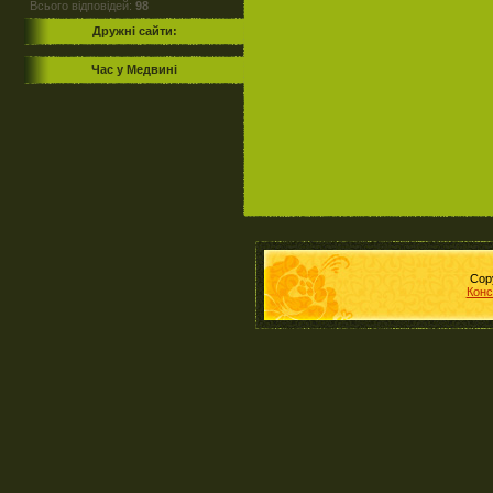
Всього відповідей:
98
Дружні сайти:
Час у Медвині
Cop
Конс