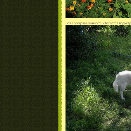
Вся соседская живность сбегается подьеда