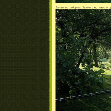
За столом заборчик. За ним сад, потом огор