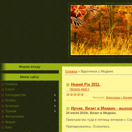
Форма входу
Головна
»
Відпочинок у Медвині
Меню сайту
Головна
Новий Рік 2011.
...
Читати далі »
Статті
Господарство
Категорія:
Відпочинок у Медви
Освіта
Культура
Ирчик. Визит в Медвин - выхо
Туризм
24 июля 2010г. Визит в Медвин.
Фотоальбом
Приехали мы туда в пятницу вечером с Сер
Форум
Припарковались. Освоились.
Блог