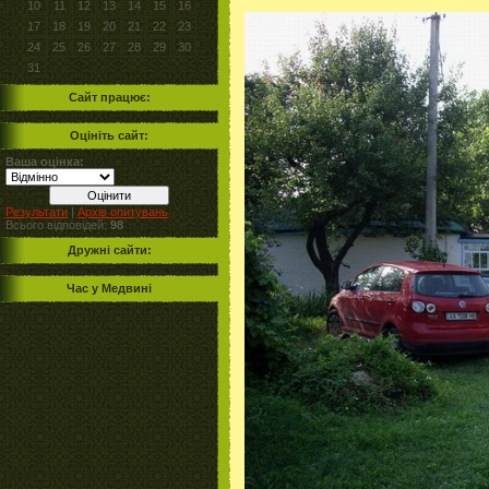
10
11
12
13
14
15
16
17
18
19
20
21
22
23
24
25
26
27
28
29
30
31
Сайт працює:
Оцініть сайт:
Ваша оцінка:
Результати
|
Архів опитувань
Всього відповідей:
98
Дружні сайти:
Час у Медвині