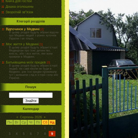
Книга для гостей
Дошка оголошень
Зворотній зв"язок
Ктегорії розділів
Відпочинок у Медвині
[2]
В цьому розділі будуть зібрані відгуки
про Медвин людей з різних куточків
України і не тільки.
Моє життя у Медвині
[1]
В цьому розділі будуть зібрані історії
Медвидчан про їхнє дитинство,
юність, або і все життя, яке вони
прожили в Медвині.
Батьківщина моїх предків
[0]
В цьому розділі будуть зібрані історії
людей, які самі ніколи не буди в
Медвині, але їхні предки проживали
тут і залишили слід в історії села або
України.
Пошук
Календар
«
Серпень 2026
»
Пн
Вт
Ср
Чт
Пт
Сб
Нд
1
2
3
4
5
6
7
8
9