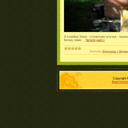
А хозяйка Зяма - столичная штучка - пром
Белка, ежик
...
Читати далі »
Категорія:
Відпочинок у Медвин
Copyright
Конструкто